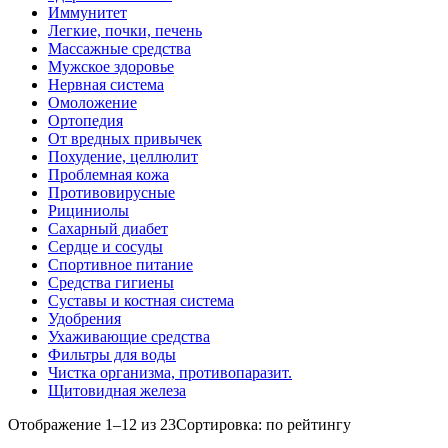
Иммунитет
Легкие, почки, печень
Массажные средства
Мужское здоровье
Нервная система
Омоложение
Ортопедия
От вредных привычек
Похудение, целлюлит
Проблемная кожа
Противовирусные
Рициниолы
Сахарный диабет
Сердце и сосуды
Спортивное питание
Средства гигиены
Суставы и костная система
Удобрения
Ухаживающие средства
Фильтры для воды
Чистка организма, противопаразит.
Щитовидная железа
Отображение 1–12 из 23
Сортировка: по рейтингу