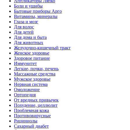
Аппликаторы Ляпко
Боли и ушибы
Бытовые приборы Арго
Витамины, минералы
Глаза и мозг
Для волос
Для детей
Для дома и быта
Для животных
Желудочно-кишечный тракт
Женское здоровье
Здоровое питание
Иммунитет
Легкие, почки, печень
Массажные средства
Мужское здоровье
Нервная система
Омоложение
Ортопедия
От вредных привычек
Похудение, целлюлит
Проблемная кожа
Противовирусные
Рициниолы
Сахарный диабет