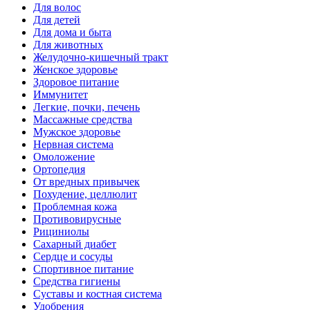
Для волос
Для детей
Для дома и быта
Для животных
Желудочно-кишечный тракт
Женское здоровье
Здоровое питание
Иммунитет
Легкие, почки, печень
Массажные средства
Мужское здоровье
Нервная система
Омоложение
Ортопедия
От вредных привычек
Похудение, целлюлит
Проблемная кожа
Противовирусные
Рициниолы
Сахарный диабет
Сердце и сосуды
Спортивное питание
Средства гигиены
Суставы и костная система
Удобрения