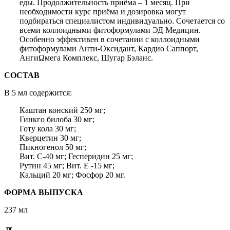
еды. Продолжительность приёма – 1 месяц. При
необходимости курс приёма и дозировка могут
подбираться специалистом индивидуально. Сочетается со
всеми коллоидными фитоформулами ЭД Медицин.
Особенно эффективен в сочетании с коллоидными
фитоформулами Анти-Оксидант, Кардио Саппорт,
АнгиΩмега Комплекс, Шугар Бэланс.
СОСТАВ
В 5 мл содержится:
Каштан конский 250 мг;
Гинкго билоба 30 мг;
Готу кола 30 мг;
Кверцетин 30 мг;
Пикногенол 50 мг;
Вит. С-40 мг; Гесперидин 25 мг;
Рутин 45 мг; Вит. Е -15 мг;
Кальций 20 мг; Фосфор 20 мг.
ФОРМА ВЫПУСКА
237 мл