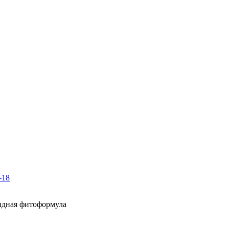
-18
идная фитоформула