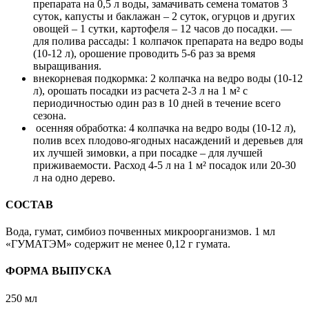
препарата на 0,5 л воды, замачивать семена томатов 3
суток, капусты и баклажан – 2 суток, огурцов и других
овощей – 1 сутки, картофеля – 12 часов до посадки. —
для полива рассады: 1 колпачок препарата на ведро воды
(10-12 л), орошение проводить 5-6 раз за время
выращивания.
внекорневая подкормка: 2 колпачка на ведро воды (10-12
л), орошать посадки из расчета 2-3 л на 1 м² с
периодичностью один раз в 10 дней в течение всего
сезона.
осенняя обработка: 4 колпачка на ведро воды (10-12 л),
полив всех плодово-ягодных насаждений и деревьев для
их лучшей зимовки, а при посадке – для лучшей
приживаемости. Расход 4-5 л на 1 м² посадок или 20-30
л на одно дерево.
СОСТАВ
Вода, гумат, симбиоз почвенных микроорганизмов. 1 мл
«ГУМАТЭМ» содержит не менее 0,12 г гумата.
ФОРМА ВЫПУСКА
250 мл