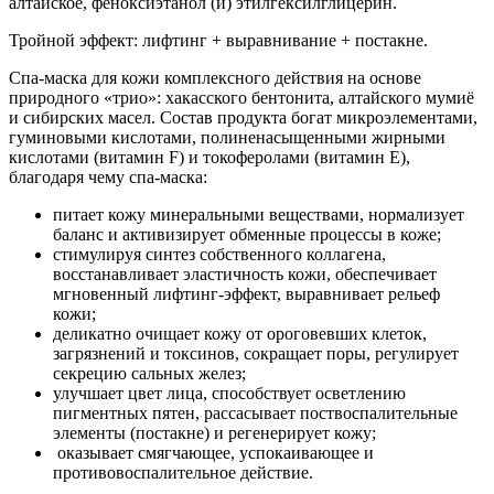
алтайское, феноксиэтанол (и) этилгексилглицерин.
Тройной эффект: лифтинг + выравнивание + постакне.
Спа-маска для кожи комплексного действия на основе
природного «трио»: хакасского бентонита, алтайского мумиё
и сибирских масел. Состав продукта богат микроэлементами,
гуминовыми кислотами, полиненасыщенными жирными
кислотами (витамин F) и токоферолами (витамин Е),
благодаря чему спа-маска:
питает кожу минеральными веществами, нормализует
баланс и активизирует обменные процессы в коже;
стимулируя синтез собственного коллагена,
восстанавливает эластичность кожи, обеспечивает
мгновенный лифтинг-эффект, выравнивает рельеф
кожи;
деликатно очищает кожу от ороговевших клеток,
загрязнений и токсинов, сокращает поры, регулирует
секрецию сальных желез;
улучшает цвет лица, способствует осветлению
пигментных пятен, рассасывает поствоспалительные
элементы (постакне) и регенерирует кожу;
оказывает смягчающее, успокаивающее и
противовоспалительное действие.