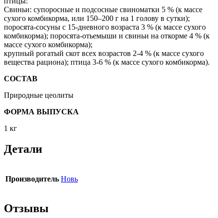
птицы:
Свиньи: супоросные и подсосные свиноматки 5 % (к массе
сухого комбикорма, или 150–200 г на 1 голову в сутки);
поросята-сосуны с 15-дневного возраста 3 % (к массе сухого
комбикорма); поросята-отьемыши и свиньи на откорме 4 % (к
массе сухого комбикорма);
крупный рогатый скот всех возрастов 2-4 % (к массе сухого
вещества рациона); птица 3-6 % (к массе сухого комбикорма).
СОСТАВ
Природные цеолиты
ФОРМА ВЫПУСКА
1 кг
Детали
Производитель
Новь
Отзывы