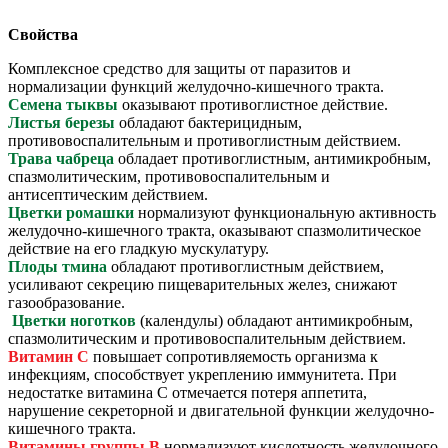
Свойства
Комплексное средство для защиты от паразитов и
нормализации функций желудочно-кишечного тракта.
Семена тыквы
оказывают противоглистное действие.
Листья березы
обладают бактерицидным,
противовоспалительным и противоглистным действием.
Трава чабреца
обладает противоглистным, антимикробным,
спазмолитическим, противовоспалительным и
антисептическим действием.
Цветки ромашки
нормализуют функциональную активность
желудочно-кишечного тракта, оказывают спазмолитическое
действие на его гладкую мускулатуру.
Плоды тмина
обладают противоглистным действием,
усиливают секрецию пищеварительных желез, снижают
газообразование.
Цветки ноготков
(календулы) обладают антимикробным,
спазмолитическим и противовоспалительным действием.
Витамин С
повышает сопротивляемость организма к
инфекциям, способствует укреплению иммунитета. При
недостатке витамина С отмечается потеря аппетита,
нарушение секреторной и двигательной функции желудочно-
кишечного тракта.
Витамины группы B
нормализуют кислотность желудочного