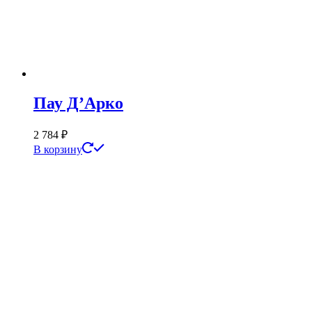
Пау Д’Арко
2 784
₽
В корзину