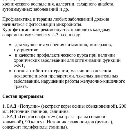
хронического воспаления, аллергии, сахарного диабета,
аутоиммунных заболеваний и др.
Профилактика и терапия любых заболеваний должна
начинаться с фитосанации микробиоты.
Курс фитосанации рекомендуется проводить каждому
современному человеку 2–3 раза в год:
для улучшения усвоения витаминов, минералов,
нутриентов;
в качестве профилактического курса при наличии
хронических заболеваний для оптимизации функций
ЖКТ;
после антибиотикотерапии, массивного лечения
лекарственными препаратами, тяжелых длительных
заболеваний, нарушений работы желудочно-кишечного
тракта.
Состав программы
:
1. БАД «Популин» (экстракт коры осины обыкновенной), 200
мл. Источник танинов, салицина.
2. БАД «Гепатосол-форте» (экстракт травы солянки
холмовой), 90 капсул. Источник флавоноидов (рутина),
содержит полифенолы (танины).