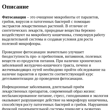
Описание
Фитосанация
– это очищение микробиоты от паразитов,
грибов, вирусов и патогенных бактерий с помощью
экстрактов лекарственных растений. В отличие от
синтетических лекарств, природные вещества бережно
воздействуют на микробиоту кишечника, стимулируя работу
выделительной системы и создавая условия для роста
полезной микрофлоры.
Проведение фитосанации значительно улучшает
биодоступность про- и пребиотиков, витаминов, полезных
веществ из продуктов питания. При наличии хронических
заболеваний желудочно-кишечного тракта, печени и
желчевыводящих путей необходимо пройти обследование на
наличие паразитов и провести соответствующий курс
дегельминтизации до проведения фитосанации.
Инфекционные заболевания, длительный приём
лекарственных препаратов, современный образ жизни:
несбалансированное питание, стресс, гиподинамия и экология
оказывают разрушающее действие на микрофлору кишечника,
способствуя росту патогенных бактерий и грибов. Нарушения
функций пищеварительной системы приводят к развитию