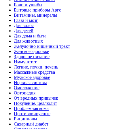
Боли и ушибы
Бытовые приборы Арго
Витамины, минералы
Глаза и мозг
Для волос
Для детей
Для дома и быта
Для животных
Желудочно-кишечный тракт
Женское здоровье
Здоровое питание
Иммунитет
Легкие, почки, печень
Массажные средства
Мужское здоровье
Нервная система
Омоложение
Ортопедия
От вредных привычек
Похудение, целлюлит
Проблемная кожа
Противовирусные
Рициниолы
Сахарный диабет