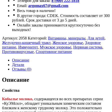
Телефон для заказа:
8 (900) 222-1818
Email:
argomax67@gmail.com
Весь товар в наличии!
В другие города: CDEK. Стоимость составляет от 300
рублей. Срок доставки от 3 до 5 дней.
Онлайн заказы принимаются круглосуточно без
выходных!
Артикул:
2058
Категорий:
Витамины, минералы
,
Для детей
,
Желудочно-кишечный тракт
,
Женское здоровье
,
Здоровое
питание
,
Иммунитет
,
Мужское здоровье
,
Нервная система
,
Противовирусные
,
Спортивное питание
Описание
Детали
Отзывы (0)
Описание
Свойства
Кобылье молоко,
содержащееся во всех препаратах серии
«КуЭМсил», обладает уникальным химическим составом
близким к женскому грудному молоку. Это положительно