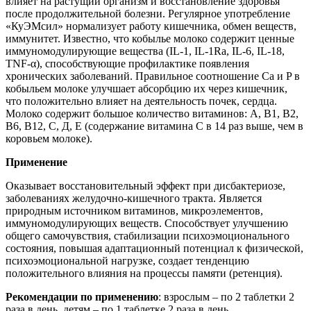
влияет на растущий организм и восстановление здоровья
после продолжительной болезни. Регулярное употребление
«КуЭМсил» нормализует работу кишечника, обмен веществ,
иммунитет. Известно, что кобылье молоко содержит ценные
иммуномодулирующие вещества (IL-1, IL-1Ra, IL-6, IL-18,
TNF-α), способствующие профилактике появления
хронических заболеваний. Правильное соотношение Ca и P в
кобыльем молоке улучшает абсорбцию их через кишечник,
что положительно влияет на деятельность почек, сердца.
Молоко содержит большое количество витаминов: А, В1, В2,
В6, В12, С, Д, Е (содержание витамина С в 14 раз выше, чем в
коровьем молоке).
Применение
Оказывает восстановительный эффект при дисбактериозе,
заболеваниях желудочно-кишечного тракта. Является
природным источником витаминов, микроэлементов,
иммуномодулирующих веществ. Способствует улучшению
общего самочувствия, стабилизации психоэмоционального
состояния, повышая адаптационный потенциал к физической,
психоэмоциональной нагрузке, создает тенденцию
положительного влияния на процессы памяти (ретенция).
Рекомендации по применению
: взрослым – по 2 таблетки 2
раза в день, детям – по 1 таблетке 2 раза в день.