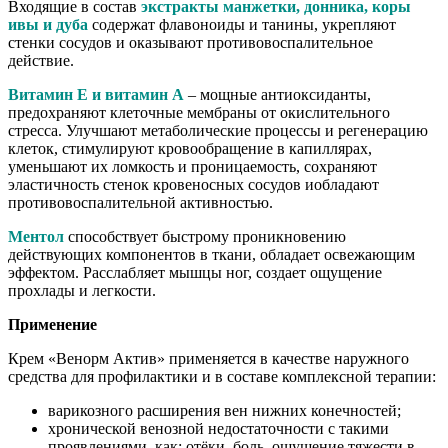
Входящие в состав
экстракты манжетки, донника, коры
ивы и дуба
содержат флавоноиды и танины, укрепляют
стенки сосудов и оказывают противовоспалительное
действие.
Витамин Е и витамин А
– мощные антиоксиданты,
предохраняют клеточные мембраны от окислительного
стресса. Улучшают метаболические процессы и регенерацию
клеток, стимулируют кровообращение в капиллярах,
уменьшают их ломкость и проницаемость, сохраняют
эластичность стенок кровеносных сосудов иобладают
противовоспалительной активностью.
Ментол
способствует быстрому проникновению
действующих компонентов в ткани, обладает освежающим
эффектом. Расслабляет мышцы ног, создает ощущение
прохлады и легкости.
Применение
Крем «Венорм Актив» применяется в качестве наружного
средства для профилактики и в составе комплексной терапии:
варикозного расширения вен нижних конечностей;
хронической венозной недостаточности с такими
проявлениями, как: отёки, боль, ощущение тяжести в