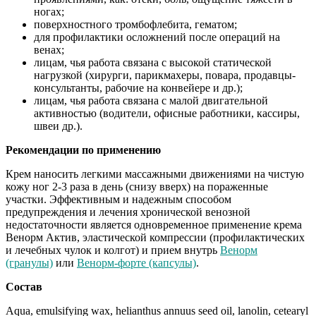
ногах;
поверхностного тромбофлебита, гематом;
для профилактики осложнений после операций на
венах;
лицам, чья работа связана с высокой статической
нагрузкой (хирурги, парикмахеры, повара, продавцы-
консультанты, рабочие на конвейере и др.);
лицам, чья работа связана с малой двигательной
активностью (водители, офисные работники, кассиры,
швеи др.).
Рекомендации по применению
Крем наносить легкими массажными движениями на чистую
кожу ног 2-3 раза в день (снизу вверх) на пораженные
участки. Эффективным и надежным способом
предупреждения и лечения хронической венозной
недостаточности является одновременное применение крема
Венорм Актив, эластической компрессии (профилактических
и лечебных чулок и колгот) и прием внутрь
Венорм
(гранулы)
или
Венорм-форте (капсулы)
.
Состав
Aqua, emulsifying wax, helianthus annuus seed oil, lanolin, cetearyl