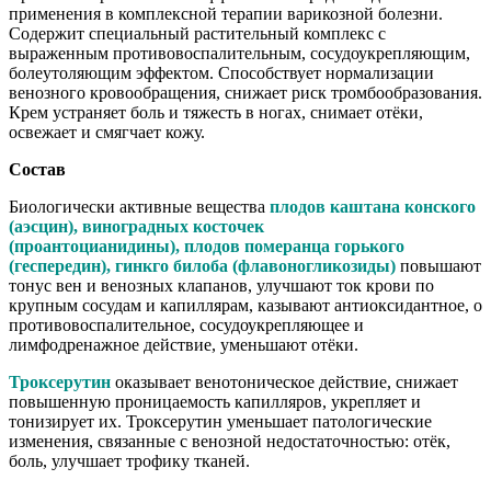
применения в комплексной терапии варикозной болезни.
Содержит специальный растительный комплекс с
выраженным противовоспалительным, сосудоукрепляющим,
болеутоляющим эффектом. Способствует нормализации
венозного кровообращения, снижает риск тромбообразования.
Крем устраняет боль и тяжесть в ногах, снимает отёки,
освежает и смягчает кожу.
Состав
Биологически активные вещества
плодов каштана конского
(аэсцин), виноградных косточек
(проантоцианидины), плодов померанца горького
(геспередин), гинкго билоба (флавоногликозиды)
повышают
тонус вен и венозных клапанов, улучшают ток крови по
крупным сосудам и капиллярам, казывают антиоксидантное, о
противовоспалительное, сосудоукрепляющее и
лимфодренажное действие, уменьшают отёки.
Троксерутин
оказывает венотоническое действие, снижает
повышенную проницаемость капилляров, укрепляет и
тонизирует их. Троксерутин уменьшает патологические
изменения, связанные с венозной недостаточностью: отёк,
боль, улучшает трофику тканей.