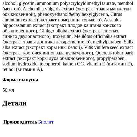
alcohol, glycerin, ammonium polyacryloyldimethyl taurate, menthol
(ментол), Alchemilla vulgaris extract (экстракт травы манжетки
обыкновенной), phenoxyethanol&ethylhexylglycerin, Citrus
aurantium extract (экстракт померанца горького), Aesculus
hippocastanum extract (экстракт плодов каштана конского
обыкновенного), Ginkgo biloba extract (экстракт листьев
гинкго двулопастного), troxerutin, Melilótus officinális extract
(экстракт травы донника лекарственного), methylparaben, Salix
alba extract (экстракт коры ивы белой), Vitis vinifera seed extract
(экстракт косточек винограда культурного), Quercus robur bark
extract (экстракт коры дуба обыкновенного), propylparaben,
sodium hydroxide, tocopherol, kathon CG, vitamin E (витамин Е),
retinol (витамин А).
Форма выпуска
50 мл
Детали
Производитель
Биолит