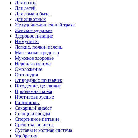
Для волос
Для детей
Для дома и быта
Для животных
Желудочно-кишечный тракт
Женское здоровье
Здоровое питание
Иммунитет
Легкие, почки, печень
Массажные средства
Мужское здоровье
Нервная система
Омоложение
Ортопедия
От вредных привычек
Похудение, целлюлит
Проблемная кожа
Противовирусные
Рициниолы
Сахарный диабет
Сердце и сосуды
Спортивное питание
Средства гигиены
Суставы и костная система
Удобрения