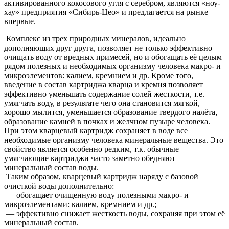
активированного кокосового угля с серебром, являются «ноу-
хау» предприятия «Сибирь-Цео» и предлагается на рынке
впервые.
Комплекс из трех природных минералов, идеально
дополняющих друг друга, позволяет не только эффективно
очищать воду от вредных примесей, но и обогащать её целым
рядом полезных и необходимых организму человека макро- и
микроэлементов: калием, кремнием и др. Кроме того,
введение в состав картриджа кварца и кремня позволяет
эффективно уменьшать содержание солей жесткости, т.е.
умягчать воду, в результате чего она становится мягкой,
хорошо мылится, уменьшается образование твердого налёта,
образование камней в почках и желчном пузыре человека.
При этом кварцевый картридж сохраняет в воде все
необходимые организму человека минеральные вещества. Это
свойство является особенно редким, т.к. обычные
умягчающие картриджи часто заметно обедняют
минеральный состав воды.
Таким образом, кварцевый картридж наряду с базовой
очисткой воды дополнительно:
— обогащает очищенную воду полезными макро- и
микроэлементами: калием, кремнием и др.;
— эффективно снижает жесткость воды, сохраняя при этом её
минеральный состав.