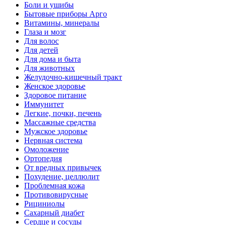
Боли и ушибы
Бытовые приборы Арго
Витамины, минералы
Глаза и мозг
Для волос
Для детей
Для дома и быта
Для животных
Желудочно-кишечный тракт
Женское здоровье
Здоровое питание
Иммунитет
Легкие, почки, печень
Массажные средства
Мужское здоровье
Нервная система
Омоложение
Ортопедия
От вредных привычек
Похудение, целлюлит
Проблемная кожа
Противовирусные
Рициниолы
Сахарный диабет
Сердце и сосуды