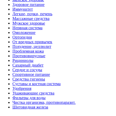
Здоровое питание
Иммунитет
Легкие, почки, печень
Массажные средства
Мужское здоровье
Нервная система
Омоложение
Ортопедия
От вредных привычек
Похудение, целлюлит
Проблемная кожа
Противовирусные
Рициниолы
Сахарный диабет
Сердце и сосуды
Спортивное питание
Средства гигиены
Суставы и костная система
Удобрения
Ухаживающие средства
Фильтры для воды
Чистка организма, противопаразит.
Щитовидная железа