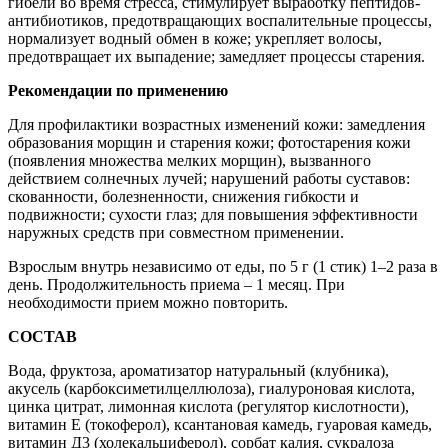
гибели во время стресса, стимулирует выработку пептидов-
антибиотиков, предотвращающих воспалительные процессы,
нормализует водный обмен в коже; укрепляет волосы,
предотвращает их выпадение; замедляет процессы старения.
Рекомендации по применению
Для профилактики возрастных изменений кожи: замедления
образования морщин и старения кожи; фотостарения кожи
(появления множества мелких морщин), вызванного
действием солнечных лучей; нарушений работы суставов:
скованности, болезненности, снижения гибкости и
подвижности; сухости глаз; для повышения эффективности
наружных средств при совместном применении.
Взрослым внутрь независимо от еды, по 5 г (1 стик) 1–2 раза в
день. Продолжительность приема – 1 месяц. При
необходимости прием можно повторить.
СОСТАВ
Вода, фруктоза, ароматизатор натуральный (клубника),
акусель (карбоксиметилцеллюлоза), гиалуроновая кислота,
цинка цитрат, лимонная кислота (регулятор кислотности),
витамин Е (токоферол), ксантановая камедь, гуаровая камедь,
витамин Д3 (холекальциферол), сорбат калия, сукралоза