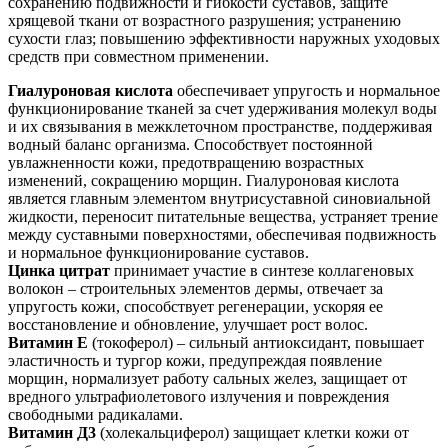
сохранению подвижности и гибкости суставов, защите
хрящевой ткани от возрастного разрушения; устранению
сухости глаз; повышению эффективности наружных уходовых
средств при совместном применении.
Гиалуроновая кислота
обеспечивает упругость и нормальное
функционирование тканей за счет удерживания молекул воды
и их связывания в межклеточном пространстве, поддерживая
водный баланс организма. Способствует постоянной
увлажненности кожи, предотвращению возрастных
изменений, сокращению морщин. Гиалуроновая кислота
является главным элементом внутрисуставной синовиальной
жидкости, переносит питательные вещества, устраняет трение
между суставными поверхностями, обеспечивая подвижность
и нормальное функционирование суставов.
Цинка цитрат
принимает участие в синтезе коллагеновых
волокон – строительных элементов дермы, отвечает за
упругость кожи, способствует регенерации, ускоряя ее
восстановление и обновление, улучшает рост волос.
Витамин Е
(токоферол) – сильный антиоксидант, повышает
эластичность и тургор кожи, предупреждая появление
морщин, нормализует работу сальных желез, защищает от
вредного ультрафиолетового излучения и повреждения
свободными радикалами.
Витамин Д3
(холекальциферол) защищает клетки кожи от