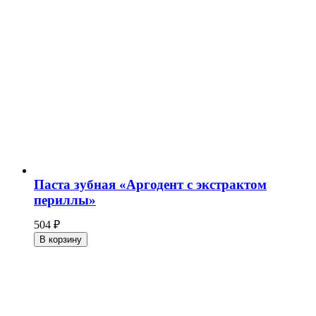
Паста зубная «Аргодент с экстрактом
периллы»
504
₽
В корзину