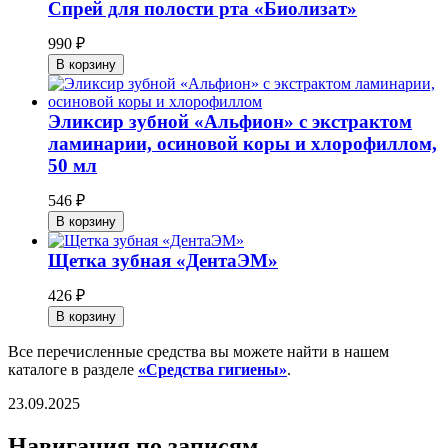
Спрей для полости рта «Биолизат»
990
₽
В корзину
Эликсир зубной «Альфион» с экстрактом
ламинарии, осиновой коры и хлорофиллом,
50 мл
546
₽
В корзину
Щетка зубная «ДентаЭМ»
426
₽
В корзину
Все перечисленные средства вы можете найти в нашем
каталоге в разделе
«Средства гигиены»
.
23.09.2025
Навигация по записям