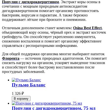
Популин с дигидрокверцетином
. Экстракт коры осины в
сочетании с мощным природным антиоксидантом
дигидрокверцетином помогает организму противостоять
бактериям, вирусам и паразитам. А также бережно
поддерживает лёгкие при бронхите и пневмонии.
Отличным дополнением станет комплекс
Osina Best Effect
,
объединяющий кору осины, чёрный орех и экстракт косточек
грейпфрута. Он способствует укреплению иммунитета,
снижению воспаления и помогает организму эффективнее
справляться с респираторными инфекциями.
Для общей поддержки организма многие выбирают напиток
Флорента
— источник природных адаптогенов. Он помогает
снизить нагрузку на организм, ускоряет выведение токсинов
и способствует более быстрому восстановлению после
простудных заболеваний.
Пульмо Баланс
1 326
₽
В корзину
Популин с дигидрокверцетином, 75 мл